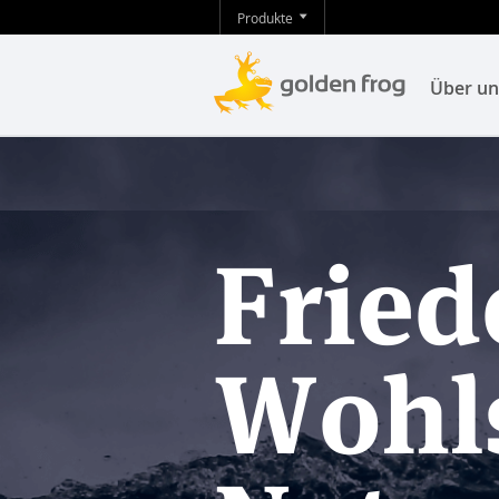
Produkte
Über un
Fried
Wohls