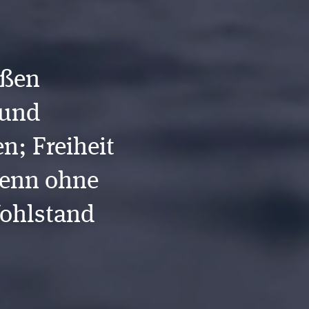
eßen
 und
n; Freiheit
 denn ohne
Wohlstand