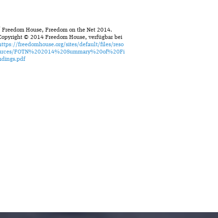
1
Freedom House, Freedom on the Net 2014.
Copyright © 2014 Freedom House, verfügbar bei
https://freedomhouse.org/sites/default/files/reso
urces/FOTN%202014%20Summary%20of%20Fi
ndings.pdf