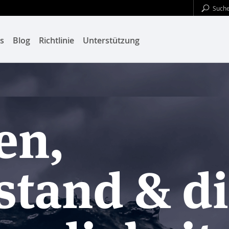
s
Blog
Richtlinie
Unterstützung
en,
tand & d