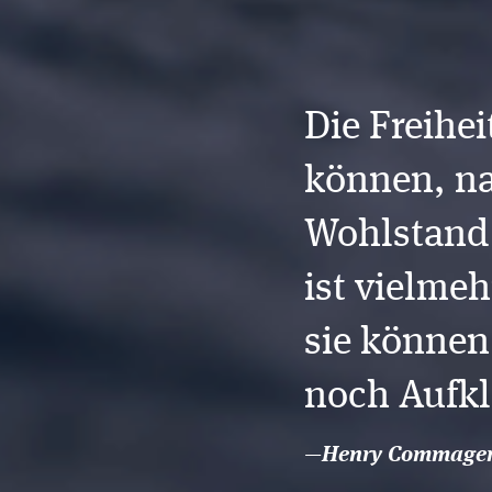
Die Freihei
können, na
Wohlstand 
ist vielme
sie können
noch Aufk
—
Henry Commage