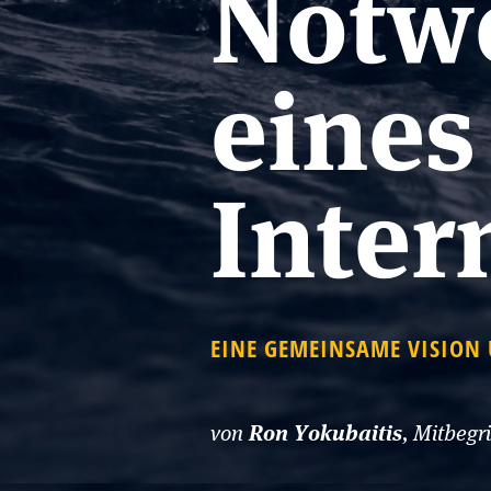
Notw
eines
Inter
EINE GEMEINSAME VISION 
von
, Mitbegr
Ron Yokubaitis