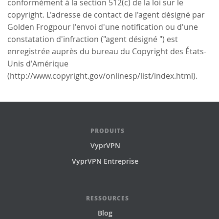
conformément à la section 512(c) de la loi sur le
copyright. L'adresse de contact de l'agent désigné par
Golden Frogpour l'envoi d'une notification ou d'une
constatation d'infraction ("agent désigné ") est
enregistrée auprès du bureau du Copyright des États-
Unis d'Amérique
(http://www.copyright.gov/onlinesp/list/index.html).
PRODUITS
VyprVPN
VyprVPN Entreprise
RESSOURCES
Blog